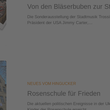
Von den Bläserbuben zur S
Eventzelt
Die Sonderausstellung der Stadtmusik Tross
Roll Up
Präsident der USA Jimmy Carter,…
Beachflag
Rosenschule
für
Frieden
NEUES VOM HINGUCKER
Rosenschule für Frieden
Die aktuellen politischen Ereignisse in der U
Kinder der Rosenschule erreicht,…