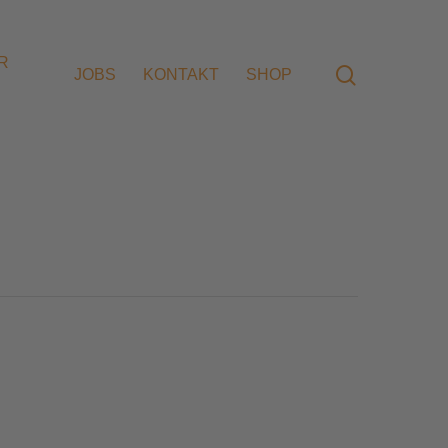
R
search
JOBS
KONTAKT
SHOP
dung
Konzeption
idung
Umsetzung