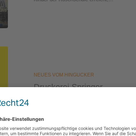
Druckerei
Springer
NEUES VOM HINGUCKER
Druckerei Springer
Nach knapp drei Jahrzehnten als selbständig
Thomas Springer entschlossen sein…