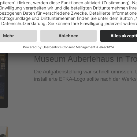
Museum
Auberlehaus
in
Trossingen
NEUES VOM HINGUCKER
Museum Auberlehaus in Tr
Die Aufgabenstellung war schnell umrissen: 
installierte EFKA-Logo sollte nach der Wer
Abschlussklasse
4