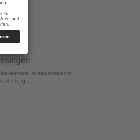
ossingen
Das ehemals im Industriegebiet
ksschließung…