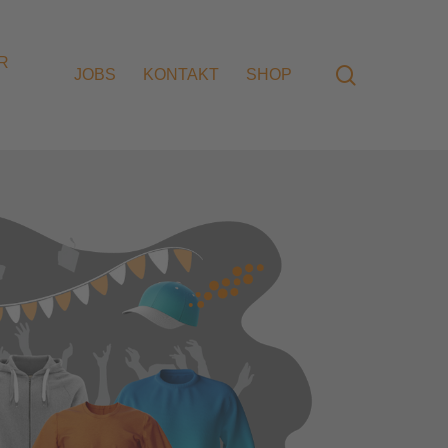
R
search
JOBS
KONTAKT
SHOP
dung
Konzeption
idung
Umsetzung