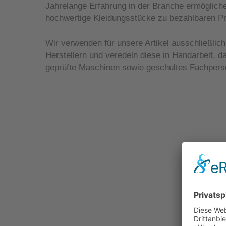
Jahrelange Erfahrung in der Branche ermöglichen
hochwertige Kleidungsstücke zu bezahlbaren Pr
Wir verwenden für unsere Artikel ausschließli
Herstellern und veredeln diese in Handarbeit, 
geprüfte Maschinen sowie geschultes Fachperso