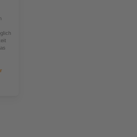
n
glich
eit
das
r