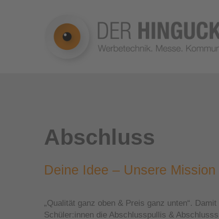
Skip
to
main
content
Hit enter to search or ESC to close
Orientierung
Messestände 
Abschluss
Gebäude
Messestände 
Folientechnik
Deine Idee – Unsere Mission
Fahrzeugbeschriftung
Digitaldruck
„Qualität ganz oben & Preis ganz unten“. Damit 
Raumgestaltung
Schüler:innen die Abschlusspullis & Abschlusssh