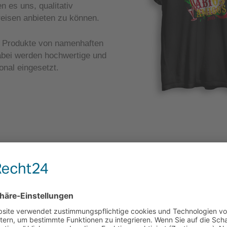
 es uns, qualitativ
eisen anbieten zu können.
ch Produkte von namenhaften
dabei werden hochwertige und
nal eingesetzt.