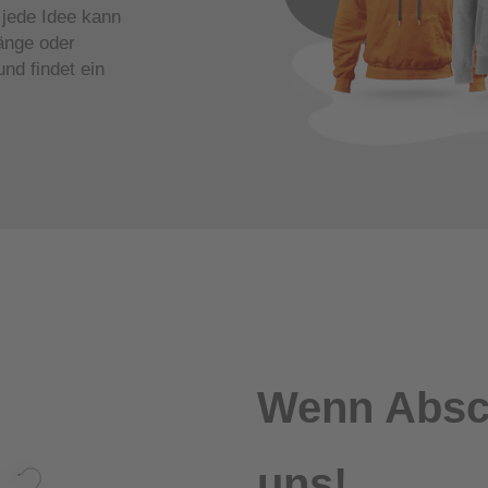
jede Idee kann
Eventzelt
änge oder
nd findet ein
Roll Up
Beachflag
Wenn Absch
uns!