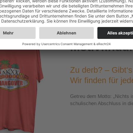
Motivfindu
Zu derb? – Gibt‘s
Wir finden für je
Getreu dem Motto: „Nichts is
schulischen Abschluss in di