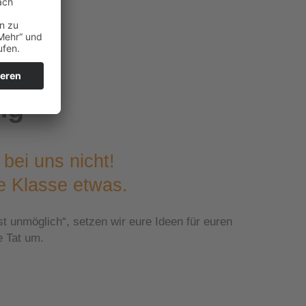
ng
 bei uns nicht!
de Klasse etwas.
t unmöglich“, setzen wir eure Ideen für euren
e Tat um.