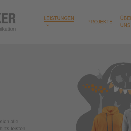
LEISTUNGEN
ÜBE
PROJEKTE
UNS
mit System
Arbeitsklei
Indoor
Mobil
Vereinskle
Displays
Abschluss
Theken
Roll Up
sich alle
irts leisten
Outdoor