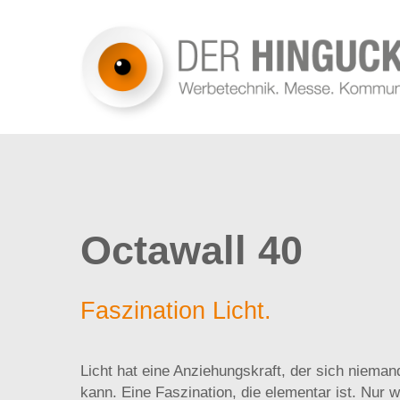
Skip
to
main
content
Hit enter to search or ESC to close
Orientierung
Messestände 
Octawall 40
Gebäude
Messestände 
Folientechnik
Faszination Licht.
Fahrzeugbeschriftung
Digitaldruck
Licht hat eine Anziehungskraft, der sich nieman
Raumgestaltung
kann. Eine Faszination, die elementar ist. Nur 