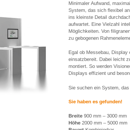
Minimaler Aufwand, maximal
System, das sich flexibel an
ins kleinste Detail durchdach
aufwartet. Eine Vielzahl inte
Möglichkeiten. Von filigran
zu gebogenen Rahmeneleme
Egal ob Messebau, Display 
einsatzbereit. Dabei leicht
montiert. So werden Vision
Displays effizient und beso
Sie suchen ein System, das k
Sie haben es gefunden!
Breite
900 mm – 3000 mm
Höhe
2000 mm – 5000 mm
Bauart
Kombinierbar