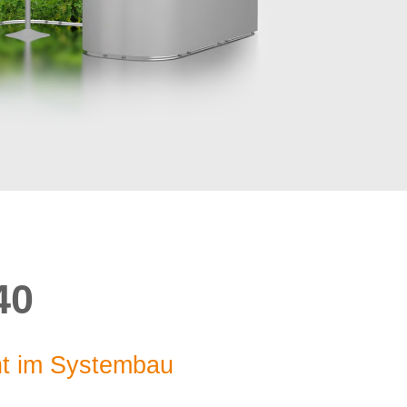
40
ht im Systembau