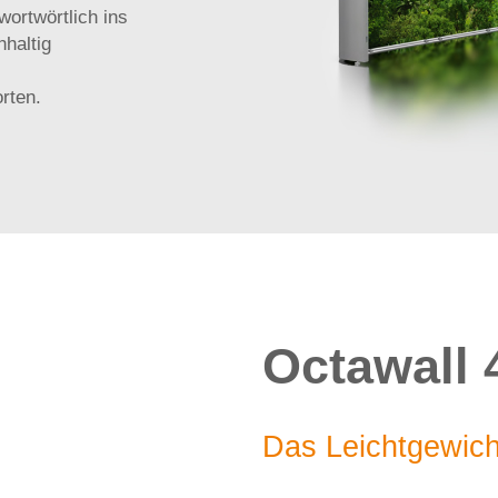
ortwörtlich ins
Eventzelt
hhaltig
Roll Up
rten.
Beachflag
Octawall 
Das Leichtgewic