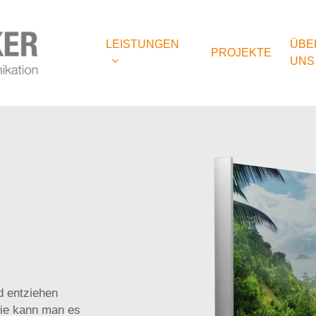
LEISTUNGEN
ÜBE
PROJEKTE
UNS
mit System
Arbeitsklei
Indoor
Mobil
Vereinskle
Displays
Abschluss
Theken
Roll Up
d entziehen
wie kann man es
Outdoor