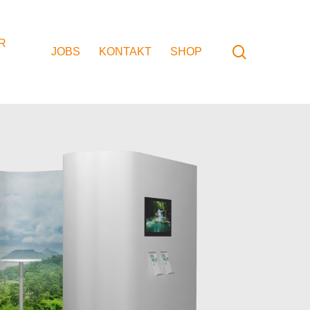
R
search
JOBS
KONTAKT
SHOP
dung
Konzeption
idung
Umsetzung