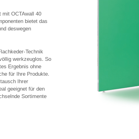
ht mit OCTAwall 40
omponenten bietet das
 und deswegen
.
Flachkeder-Technik
völlig werkzeuglos. So
tes Ergebnis ohne
che für Ihre Produkte.
tausch Ihrer
eal geeignet für den
chselnde Sortimente